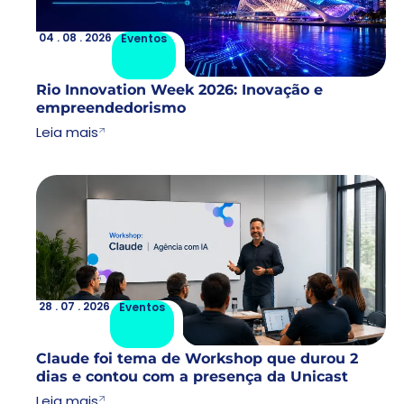
04 . 08 . 2026
Lorem
04 . 08 . 2026
Eventos
Rio Innovation Week 2026: Inovação e
empreendedorismo
Leia mais
28 . 07 . 2026
Lorem
28 . 07 . 2026
Eventos
Claude foi tema de Workshop que durou 2
dias e contou com a presença da Unicast
Leia mais