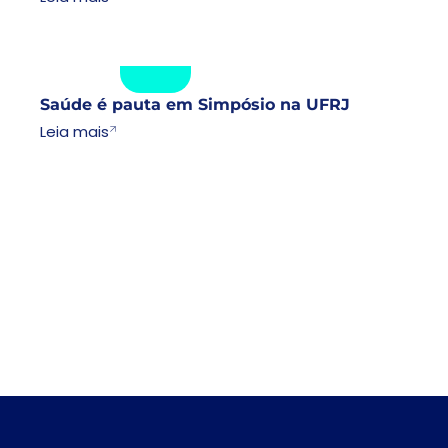
17 . 07 . 2026
Eventos
17 . 07 . 2026
Lorem
Saúde é pauta em Simpósio na UFRJ
Leia mais