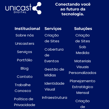
Conectando você
ao futuro da
tecnologia.
Institucional
Serviços
Soluções
Sobre nós
Criação
Criação
de Sites
de Sites
Unicasters
Sob
Cobertura
Serviços
Medida
de
Portfólio
Eventos
Materiais
Visuais
Blog
Gestão de
Personalizados
Mídias
Contato
Planejamento
Identidade
Trabalhe
Estratégico
Visual
Conosco
Mensal
Infraestrutura
Política de
Criação
Privacidade
de