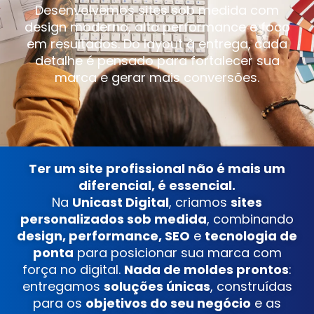
Desenvolvemos sites sob medida com
design moderno, alta performance e foco
em resultados. Do layout à entrega, cada
detalhe é pensado para fortalecer sua
marca e gerar mais conversões.
Ter um site profissional não é mais um
diferencial, é essencial.
Na
Unicast Digital
, criamos
sites
personalizados sob medida
, combinando
design, performance, SEO
e
tecnologia de
ponta
para posicionar sua marca com
força no digital.
Nada de moldes prontos
:
entregamos
soluções únicas
, construídas
para os
objetivos do seu negócio
e as