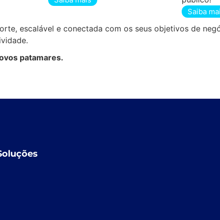
Saiba ma
orte, escalável e conectada com os seus objetivos de negóc
ividade.
novos patamares.
Soluções