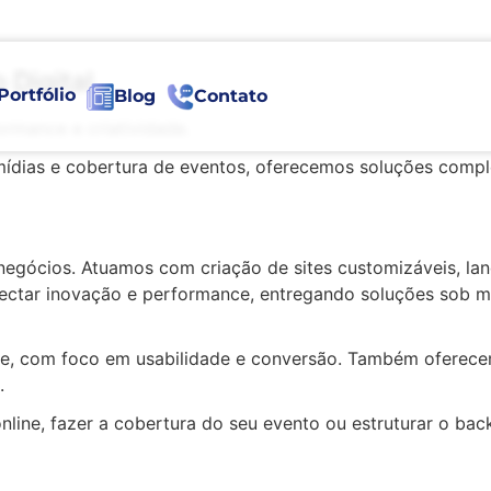
 Digital
Portfólio
Blog
Contato
rmance e criatividade.
ídias e cobertura de eventos, oferecemos soluções comple
negócios. Atuamos com criação de sites customizáveis, land
onectar inovação e performance, entregando soluções sob
ente, com foco em usabilidade e conversão. Também oferec
.
online, fazer a cobertura do seu evento ou estruturar o b