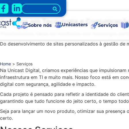
Serviços
Serviços em Tecnologia e Comunicação
Unicasters
Sobre nós
Serviços
Transformamos ideias em resultados com tecnologia, perfo
Do desenvolvimento de sites personalizados à gestão de m
Home
>
Serviços
Na Unicast Digital, criamos experiências que impulsionam 
infraestrutura em TI e muito mais. Nosso foco está em c
digital com segurança, agilidade e impacto.
Cada projeto é pensado para refletir a identidade do cli
garantindo que tudo funcione do jeito certo, o tempo todo
Seja para lançar um novo produto, otimizar sua presença 
certo.