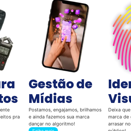
ura
Gestão de
Ide
tos
Mídias
Vis
gente
Postamos, engajamos, brilhamos
Deixa que
eitos pra
e ainda fazemos sua marca
marca de 
dançar no algoritmo!
arrasar n
público!
Saiba mais