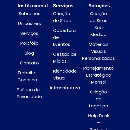
Institucional
Serviços
Soluções
Sobre nós
Criação
Criação
de Sites
de Sites
Unicasters
Sob
Cobertura
Serviços
Medida
de
Portfólio
Eventos
Materiais
Visuais
Blog
Gestão de
Personalizados
Mídias
Contato
Planejamento
Identidade
Trabalhe
Estratégico
Visual
Conosco
Mensal
Infraestrutura
Política de
Criação
Privacidade
de
Logotipo
Help Desk
—
Remoto